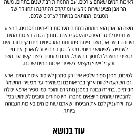
לאיכות המים שאתם צורכים. עם התמחות רבת שנים בתחום, משה
הר אבן מציע שירות מקצועי ומתקדם להתקנה ותחזוקה של
מסננים, המותאם במיוחד לצרכים שלכם.
משה הר אבן הוא מומחה בתחום מערכות ברי-מים ומסננים, המציע
שירותים למגזר הפרטי והעסקי כאחד. מתוך הכרה באיכות המים
הירודה בישראל, משה פיתח פתרונות המבטיחים מים נקיים ובריאים
לשתייה ולשימוש יומיומי. טיפול נכון במים יכול להאריך את חיי
מכשירי החשמל ולחסוך בחשמל. אתם מוזמנים ליצור קשר עם משה
ולקבל ייעוץ מקצועי לשיפור איכות המים שלכם.
לסיכום, מסנן ספיר אלפא אינו רק פתרון לשיפור איכות המים, אלא
גם השקעה לטווח ארוך בבריאותכם ובשמירה על מכשירי החשמל
הביתיים. בחירה נבונה במסנן מתקדם ומוכח כמו ספיר אלפא יכולה
להבטיח שהמים היוצאים מהברז יהיו טהורים וטובים לשימוש בכל
עת, ולהעניק לכם את הביטחון שאתם שותים מים באיכות הגבוהה
ביותר.
עוד בנושא