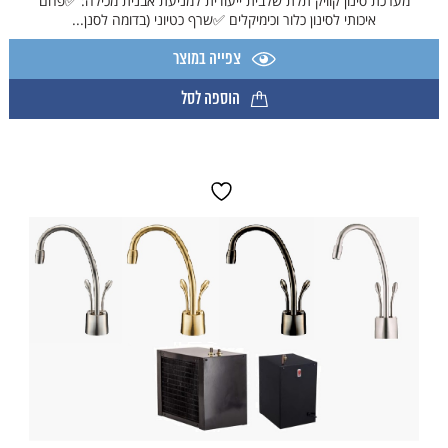
מערכת סינון קוויק תלת שלבית ייעודית למניעת אבנית מכילה: ✅️פחם
איכותי לסינון כלור וכימיקלים ✅️שרף כטיוני (בדומה לסנן...
צפייה במוצר
הוספה לסל