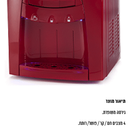
תיאור מוצר
גירסה משופרת​.
4 מצבים חם / קר / פושר/ רותח.